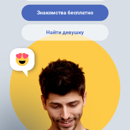
Знакомства бесплатно
Найти девушку