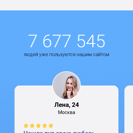
7 677 545
людей уже пользуются нашим сайтом
Лена, 24
Москва