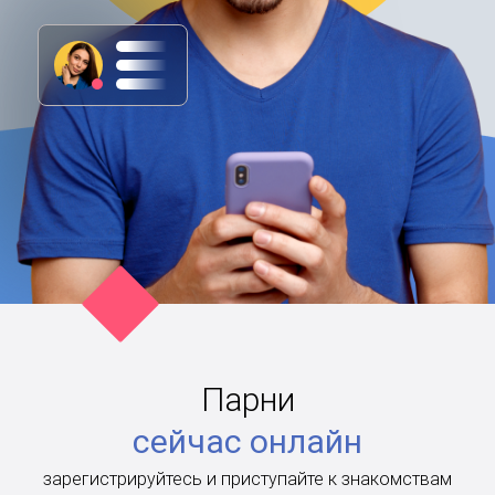
Парни
сейчас онлайн
зарегистрируйтесь и приступайте к знакомствам