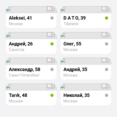
2
2
Aleksei
, 41
D A T O
, 39
Москва
Тбилиси
2
2
Андрей
, 26
Олег
, 55
Саратов
Москва
2
2
Александр
, 58
Андрей
, 35
Санкт-Петербург
Москва
2
2
Tarık
, 48
Николай
, 35
Москва
Москва