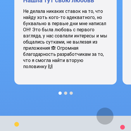
Нашла тут свою любовь
Не делала никаких ставок на то, что
найду хоть кого-то адекватного, но
буквально в первые дни мне написал
ОН! Это была любовь с первого
взгляда, у нас совпали интересы и мы
общались сутками, не вылезая из
приложения 🙈 Огромная
благодарность разработчикам за то,
что я смогла найти вторую
половинку 🙌