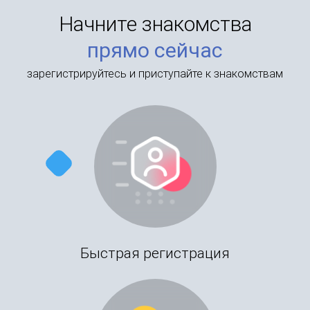
Начните знакомства
прямо сейчас
зарегистрируйтесь и приступайте к знакомствам
Быстрая регистрация