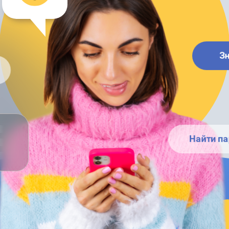
З
Найти па