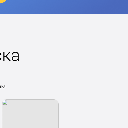
ска
ам