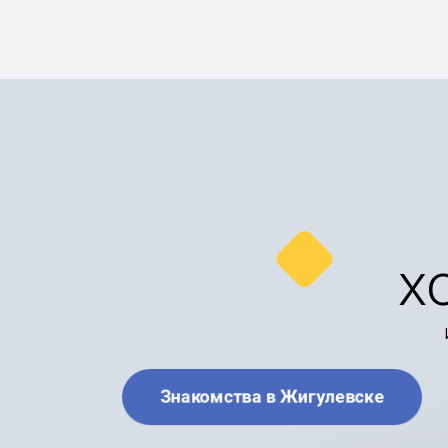
х
Знакомства в Жигулевске