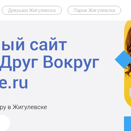
Девушки Жигулевска
Парни Жигулевска
ый сайт
Друг Вокруг
ару в Жигулевске