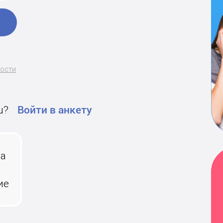
ности
u?
Войти в анкету
на
ие