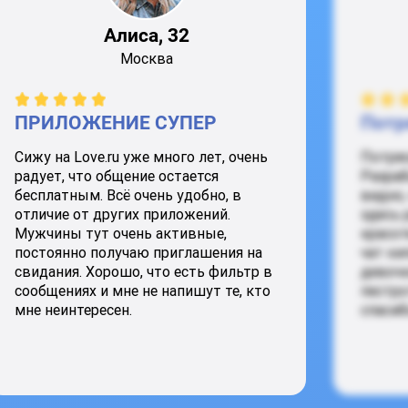
Алиса, 32
Москва
ПРИЛОЖЕНИЕ СУПЕР
Потр
Сижу на Love.ru уже много лет, очень
Потря
радует, что общение остается
Разраб
бесплатным. Всё очень удобно, в
видно,
отличие от других приложений.
здесь 
Мужчины тут очень активные,
красот
постоянно получаю приглашения на
чат ки
свидания. Хорошо, что есть фильтр в
девочк
сообщениях и мне не напишут те, кто
пестро
мне неинтересен.
спасиб