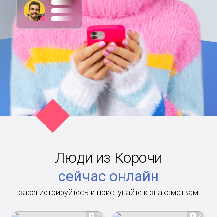
Люди из Корочи
сейчас онлайн
зарегистрируйтесь и приступайте к знакомствам
2
2