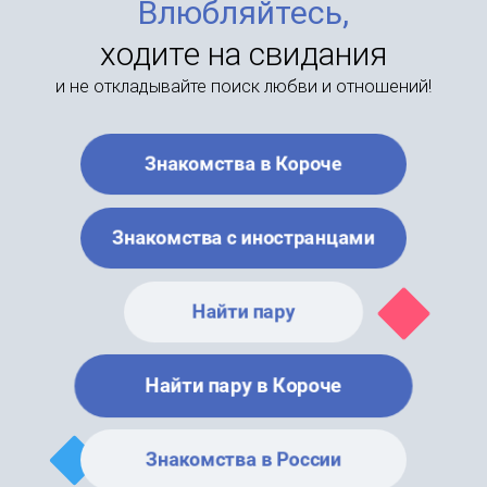
Влюбляйтесь,
ходите на свидания
и не откладывайте поиск любви и отношений!
Знакомства в Короче
Знакомства с иностранцами
Найти пару
Найти пару в Короче
Знакомства в России