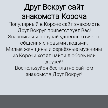
Друг Вокруг сайт
знакомств Короча
Популярный в Короче сайт знакомств
Друг Вокруг приветствует Вас!
Знакомься и получай удовольствие от
общения с новыми людьми.
Милые женщины и серьёзные мужчины
из Корочи хотят найти любовь или
друзей!
Воспользуйся бесплатно сайтом
знакомств Друг Вокруг!