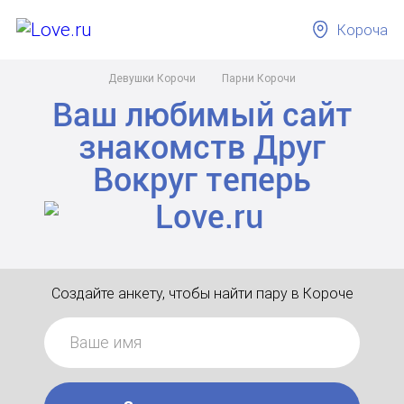
Короча
Девушки Корочи
Парни Корочи
Ваш любимый сайт
знакомств
Друг
Вокруг
теперь
Создайте анкету, чтобы найти пару в Короче