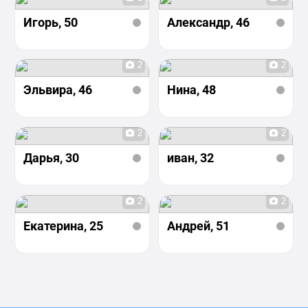
Игорь
, 50
Александр
, 46
2
2
Эльвира
, 46
Нина
, 48
2
2
Дарья
, 30
иван
, 32
2
2
Екатерина
, 25
Андрей
, 51