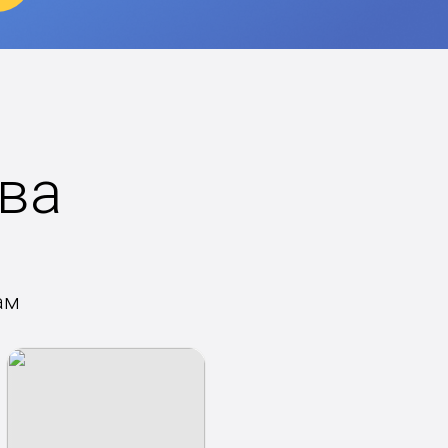
ва
ам