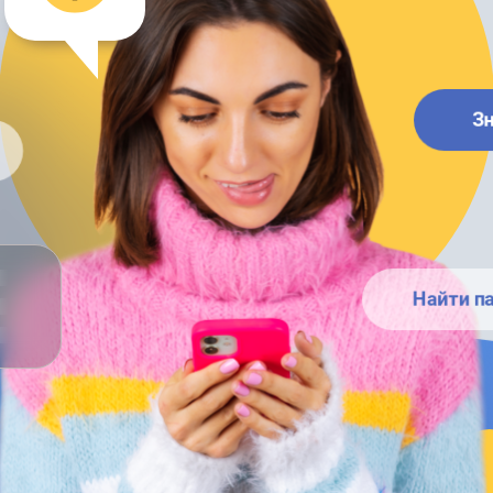
З
Найти п