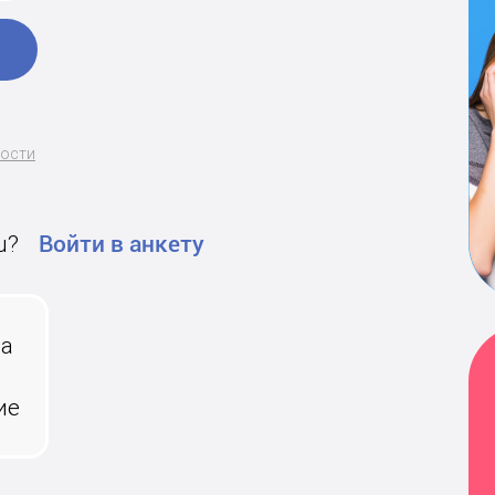
ности
u?
Войти в анкету
на
ие