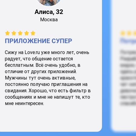
Алиса, 32
Москва
ПРИЛОЖЕНИЕ СУПЕР
Потр
Сижу на Love.ru уже много лет, очень
Потря
радует, что общение остается
Разраб
бесплатным. Всё очень удобно, в
видно,
отличие от других приложений.
здесь 
Мужчины тут очень активные,
красот
постоянно получаю приглашения на
чат ки
свидания. Хорошо, что есть фильтр в
девочк
сообщениях и мне не напишут те, кто
пестро
мне неинтересен.
спасиб