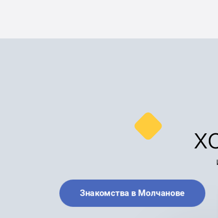
х
Знакомства в Молчанове