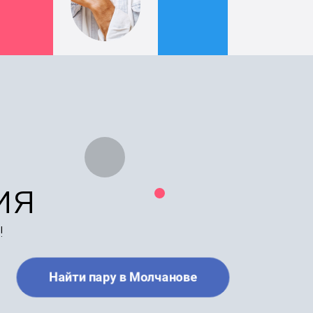
ия
!
Найти пару в Молчанове